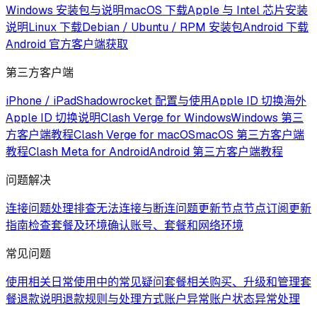
Windows 安装包与说明
macOS 下载
Apple 与 Intel 芯片安装
说明
Linux 下载
Debian / Ubuntu / RPM 安装包
Android 下载
Android 官方客户端获取
第三方客户端
iPhone / iPad
Shadowrocket 配置与使用
Apple ID 切换
海外
Apple ID 切换说明
Clash Verge for Windows
Windows 第三
方客户端教程
Clash Verge for macOS
macOS 第三方客户端
教程
Clash Meta for Android
Android 第三方客户端教程
问题解决
连接问题处理
排查无法连接与断连问题
更新节点
节点订阅更新
指南
检查套餐及环境
确认账号、套餐和网络环境
常见问题
使用相关
日常使用中的常见疑问
套餐相关
购买、升级和管理套
餐
退款说明
退款规则与处理方式
账户异常
账户状态异常处理