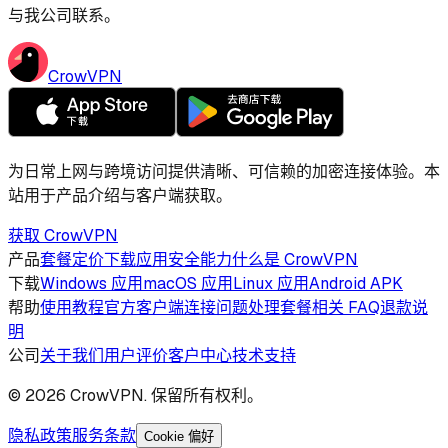
与我公司联系。
CrowVPN
为日常上网与跨境访问提供清晰、可信赖的加密连接体验。本
站用于产品介绍与客户端获取。
获取 CrowVPN
产品
套餐定价
下载应用
安全能力
什么是 CrowVPN
下载
Windows 应用
macOS 应用
Linux 应用
Android APK
帮助
使用教程
官方客户端
连接问题处理
套餐相关 FAQ
退款说
明
公司
关于我们
用户评价
客户中心
技术支持
©
2026
CrowVPN. 保留所有权利。
隐私政策
服务条款
Cookie 偏好