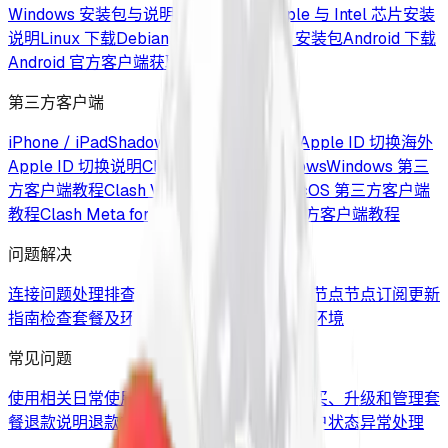
Windows 安装包与说明
macOS 下载
Apple 与 Intel 芯片安装
说明
Linux 下载
Debian / Ubuntu / RPM 安装包
Android 下载
Android 官方客户端获取
第三方客户端
iPhone / iPad
Shadowrocket 配置与使用
Apple ID 切换
海外
Apple ID 切换说明
Clash Verge for Windows
Windows 第三
方客户端教程
Clash Verge for macOS
macOS 第三方客户端
教程
Clash Meta for Android
Android 第三方客户端教程
问题解决
连接问题处理
排查无法连接与断连问题
更新节点
节点订阅更新
指南
检查套餐及环境
确认账号、套餐和网络环境
常见问题
使用相关
日常使用中的常见疑问
套餐相关
购买、升级和管理套
餐
退款说明
退款规则与处理方式
账户异常
账户状态异常处理