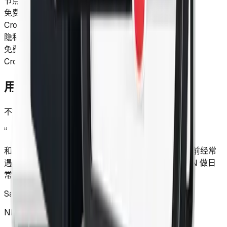
节点和线路
免费 VPN
较少：可选节点有限，拥堵更常见
CrowVPN
更灵活：多地区节点，按需求选择
隐私和安全
免费 VPN
不确定：配置和透明度参差不齐
CrowVPN
更清晰：以加密连接和可控体验为基础
用户对 CrowVPN 的评价
不妨了解其他用户对 CrowVPN 的评价如何！
“
和北美、欧洲的同事开例会、在 Slack 里丢链接，以前经常
遇到对方能打开、我这边预览失败。现在用 CrowVPN 做日
常联络，语音画质稳定不少。
Sarah Li
NIO · Communications